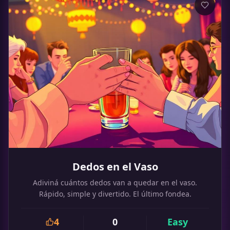
Dedos en el Vaso
Adiviná cuántos dedos van a quedar en el vaso.
Rápido, simple y divertido. El último fondea.
4
0
Easy