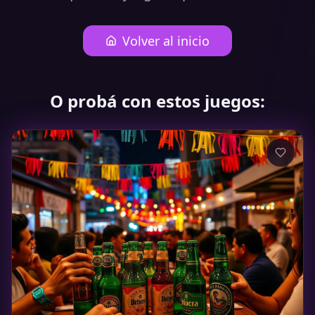
Volver al inicio
O probá con estos juegos: