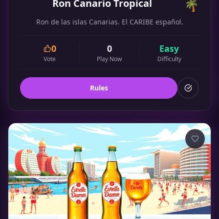
Ron Canario Tropical
🌴
Ron de las islas Canarias. El CARIBE español.
0
0
Easy
Vote
Play Now
Difficulty
Rules