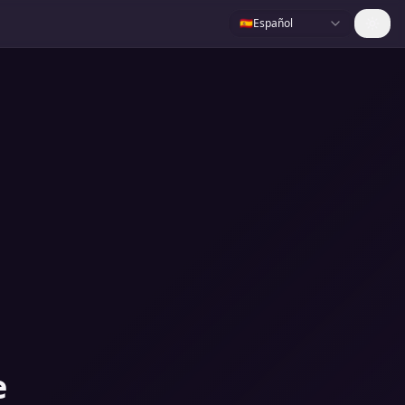
🇪🇸
Español
e