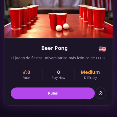
Beer Pong
🇺🇸
El juego de fiestas universitarias más icónico de EEUU.
0
0
Medium
Vote
Play Now
Difficulty
Rules