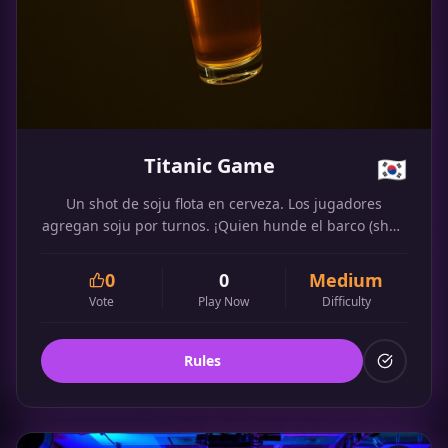
Titanic Game
🇰🇷
Un shot de soju flota en cerveza. Los jugadores
agregan soju por turnos. ¡Quien hunde el barco (shot)
debe beberlo todo!
0
0
Medium
Vote
Play Now
Difficulty
Rules