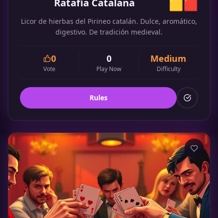
Ratafía Catalana
🟨🟥
Licor de hierbas del Pirineo catalán. Dulce, aromático,
digestivo. De tradición medieval.
0
0
Medium
Vote
Play Now
Difficulty
Rules