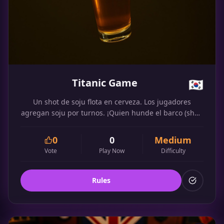
Titanic Game
🇰🇷
Un shot de soju flota en cerveza. Los jugadores
agregan soju por turnos. ¡Quien hunde el barco (shot)
debe beberlo todo!
0
0
Medium
Vote
Play Now
Difficulty
Rules