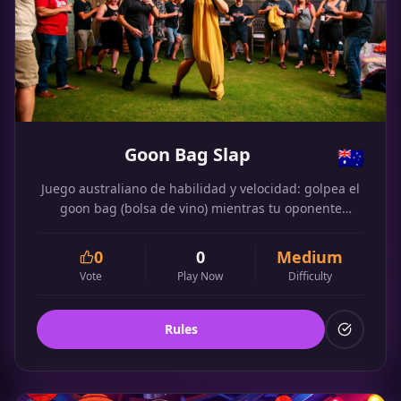
Goon Bag Slap
🇦🇺
Juego australiano de habilidad y velocidad: golpea el
goon bag (bolsa de vino) mientras tu oponente
intenta beber de él.
0
0
Medium
Vote
Play Now
Difficulty
Rules