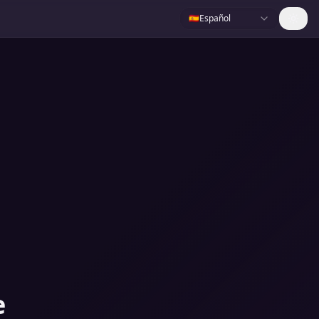
🇪🇸
Español
e