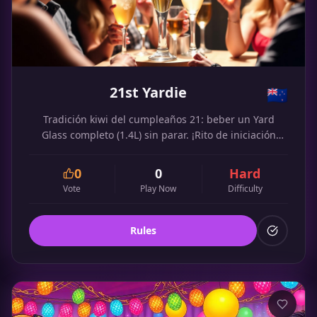
21st Yardie
🇳🇿
Tradición kiwi del cumpleaños 21: beber un Yard
Glass completo (1.4L) sin parar. ¡Rito de iniciación
neozelandés!
0
0
Hard
Vote
Play Now
Difficulty
Rules