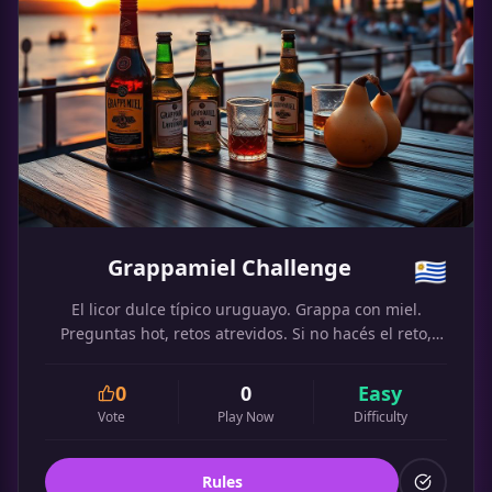
Grappamiel Challenge
🇺🇾
El licor dulce típico uruguayo. Grappa con miel.
Preguntas hot, retos atrevidos. Si no hacés el reto,
tomás grappamiel.
0
0
Easy
Vote
Play Now
Difficulty
Rules