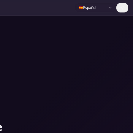
🇪🇸
Español
e