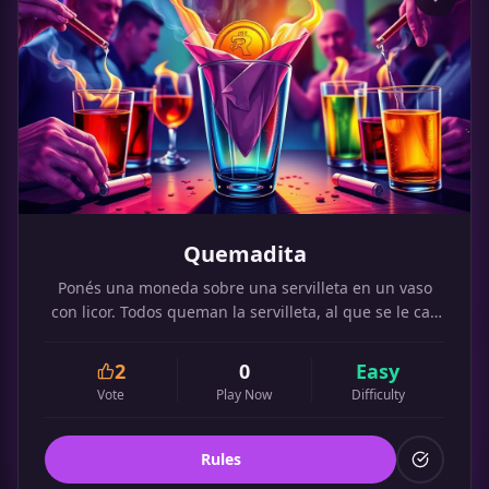
Quemadita
Ponés una moneda sobre una servilleta en un vaso
con licor. Todos queman la servilleta, al que se le cae
la moneda toma.
2
0
Easy
Vote
Play Now
Difficulty
Rules