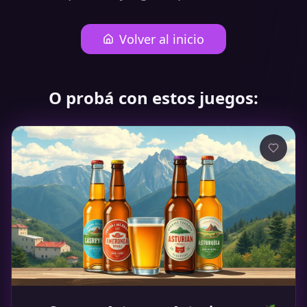
Volver al inicio
O probá con estos juegos: