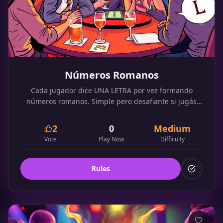
Números Romanos
Cada jugador dice UNA LETRA por vez formando
números romanos. Simple pero desafiante si jugás
rápido.
2
0
Medium
Vote
Play Now
Difficulty
Rules