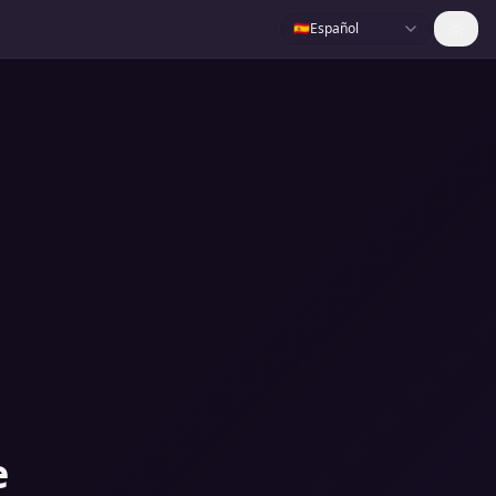
🇪🇸
Español
e