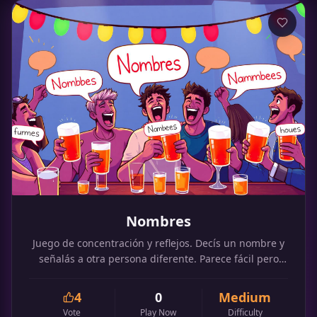
Nombres
Juego de concentración y reflejos. Decís un nombre y
señalás a otra persona diferente. Parece fácil pero
cuando se juega rápido se complica mucho.
4
0
Medium
Vote
Play Now
Difficulty