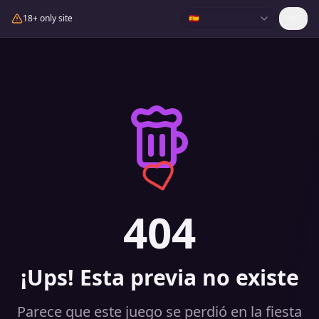
18+ only site
🇪🇸
404
¡Ups! Esta previa no existe
Parece que este juego se perdió en la fiesta