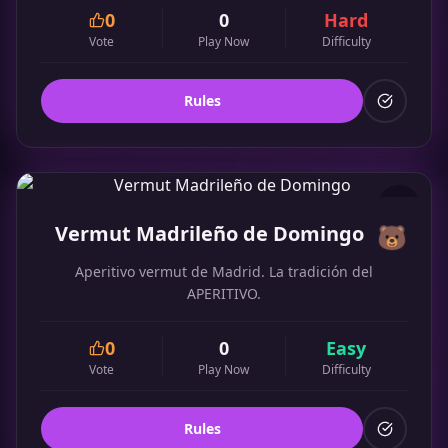
0
0
Hard
Vote
Play Now
Difficulty
Rules
Vermut Madrileño de Domingo
🐻
Aperitivo vermut de Madrid. La tradición del
APERITIVO.
0
0
Easy
Vote
Play Now
Difficulty
Rules