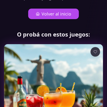
Volver al inicio
O probá con estos juegos: