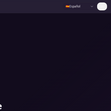
🇪🇸
Español
e