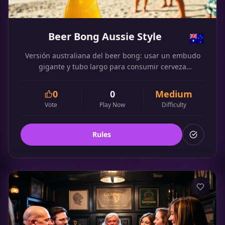
Beer Bong Aussie Style
🇦🇺
Versión australiana del beer bong: usar un embudo
gigante y tubo largo para consumir cerveza
rápidamente, típico en playas y BBQs.
0
0
Medium
Vote
Play Now
Difficulty
Rules