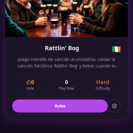
Rattlin' Bog
🇮🇪
Juego irlandés de canción acumulativa: cantar la
canción folclórica 'Rattlin' Bog' y beber cuando te
equivocas. ¡Los versos se hacen cada vez más largos!
0
0
Hard
Vote
Play Now
Difficulty
Rules