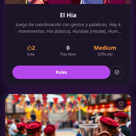
El Hia
Juego de coordinación con gestos y palabras. Hay 4
movimientos: Hia (básico), Hundae (rebote), Hum
(salto) y Iogi (señalar). Muy rápido y divertido.
2
0
Medium
Vote
Play Now
Difficulty
Rules