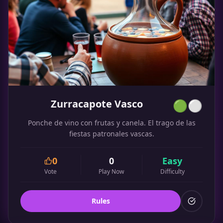
Zurracapote Vasco
🟢⚪
Ponche de vino con frutas y canela. El trago de las
fiestas patronales vascas.
0
0
Easy
Vote
Play Now
Difficulty
Rules