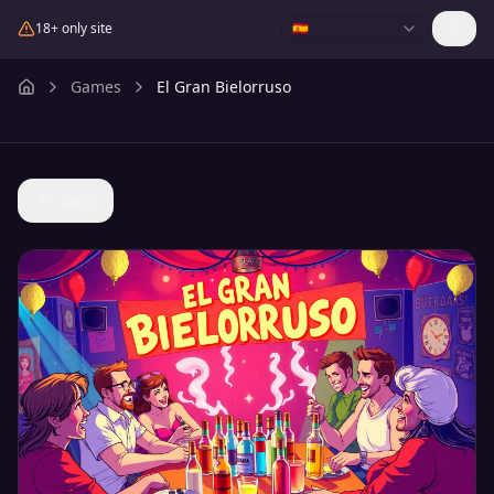
18+ only site
🇪🇸
Games
El Gran Bielorruso
Back