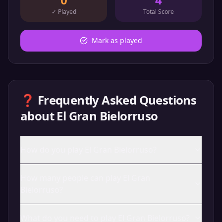
✓
Played
Total Score
Mark as played
❓ Frequently Asked Questions
about
El Gran Bielorruso
How do you play El Gran Bielorruso?
How many people can play El Gran
Bielorruso?
What do you need to play El Gran Bielorruso?