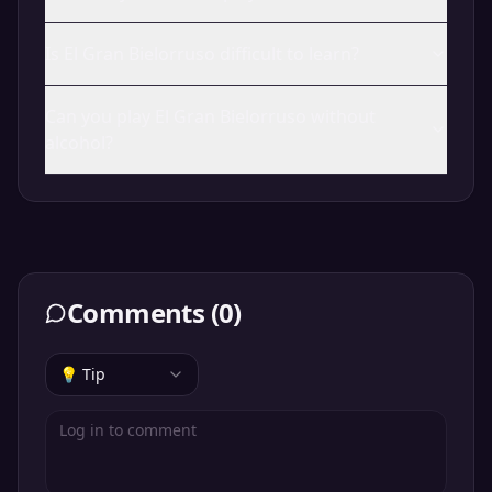
Is El Gran Bielorruso difficult to learn?
Can you play El Gran Bielorruso without
alcohol?
Comments
(
0
)
💡 Tip