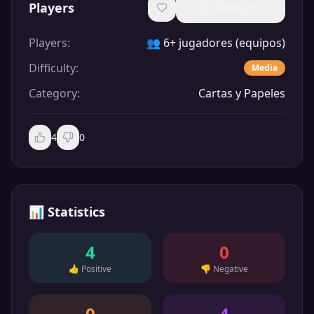
Players
Compartir
Players
:
👥
6+ jugadores (equipos)
Difficulty
:
Media
Category
:
Cartas y Papeles
4
0
📊
Statistics
4
0
👍
Positive
👎
Negative
0
4