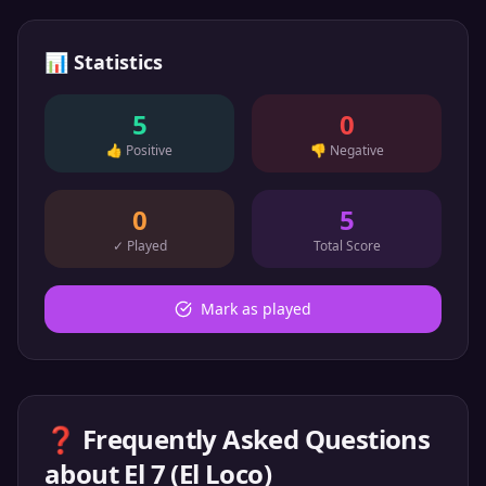
📊
Statistics
5
0
👍
Positive
👎
Negative
0
5
✓
Played
Total Score
Mark as played
❓ Frequently Asked Questions
about
El 7 (El Loco)