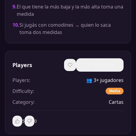
9
.
El que tiene la más baja y la más alta toma una
medida
10
.
Si jugás con comodines → quien lo saca
toma dos medidas
Players
Compartir
Players
:
👥
3+ jugadores
Difficulty
:
Media
Category
:
Cartas
5
0