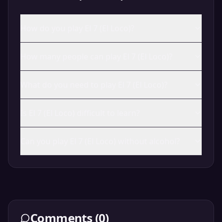
How do you play El 7 (El Loco)?
How many people can play El 7 (El Loco)?
What do you need to play El 7 (El Loco)?
Is El 7 (El Loco) difficult to learn?
Can you play El 7 (El Loco) without alcohol?
Comments
(
0
)