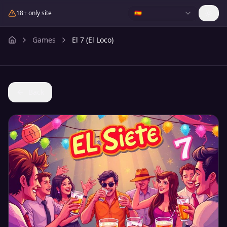
18+ only site
🇪🇸
Games
El 7 (El Loco)
Back