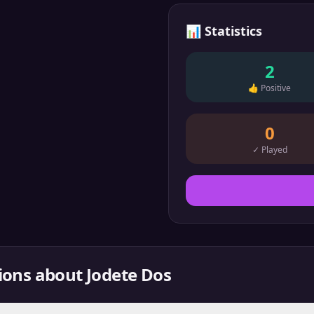
📊
Statistics
2
👍
Positive
0
✓
Played
ions about
Jodete Dos