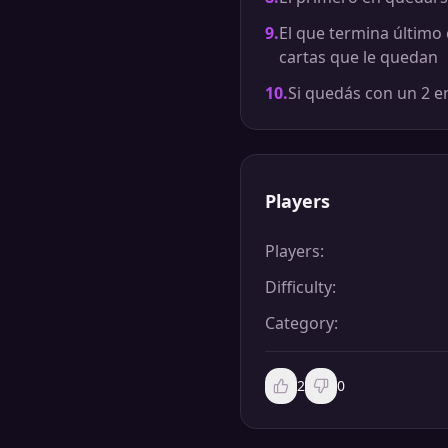
9
.
El que termina último
cartas que le quedan
10
.
Si quedás con un 2 en
Players
Players
:
Difficulty
:
Category
:
2
0