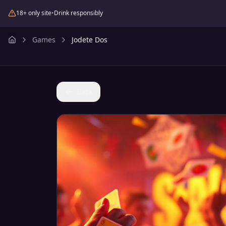
18+ only site
•
Drink responsibly
Games
Jodete Dos
Back