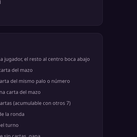
l
da jugador, el resto al centro boca abajo
carta del mazo
 carta del mismo palo o número
una carta del mazo
 cartas (acumulable con otros 7)
de la ronda
 el turno
e sin cartas, gana