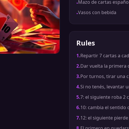
Mazo de cartas españo
•
Vasos con bebida
•
Rules
1
.
Repartir 7 cartas a ca
2
.
Dar vuelta la primera 
3
.
Por turnos, tirar una
4
.
Si no tenés, levantar 
5
.
7: el siguiente roba 2
6
.
10: cambia el sentido 
7
.
12: el siguiente pierde
8
.
El primero en quedars