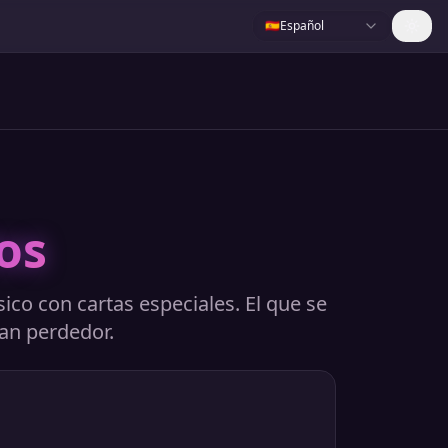
🇪🇸
Español
os
sico con cartas especiales. El que se
ran perdedor.