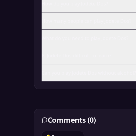
How do you play Jodete Dos?
How many people can play Jodete Dos?
What do you need to play Jodete Dos?
Is Jodete Dos difficult to learn?
Can you play Jodete Dos without alcohol?
Comments
(
0
)