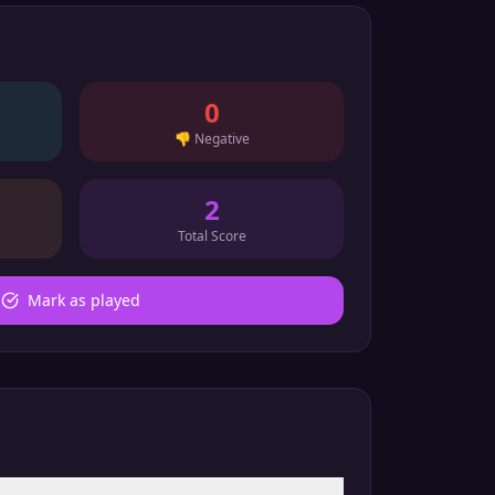
0
👎
Negative
2
Total Score
Mark as played