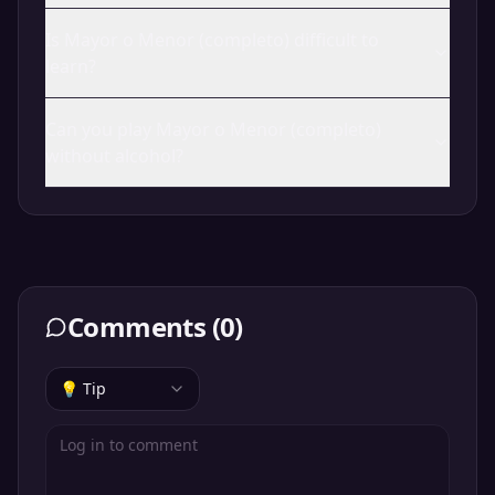
Is Mayor o Menor (completo) difficult to
learn?
Can you play Mayor o Menor (completo)
without alcohol?
Comments
(
0
)
💡 Tip