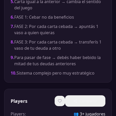
5
.
Carta igual a la anterior → cambia el sentido
del juego
6
.
FASE 1: Cebar no da beneficios
7
.
FASE 2: Por cada carta cebada → apuntás 1
vaso a quien quieras
8
.
FASE 3: Por cada carta cebada → transferís 1
vaso de tu deuda a otro
9
.
Para pasar de fase → debés haber bebido la
mitad de tus deudas anteriores
10
.
Sistema complejo pero muy estratégico
Players
Compartir
Players
:
👥
3+ jugadores