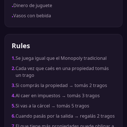
Dinero de juguete
•
Vasos con bebida
•
Rules
1
.
Se juega igual que el Monopoly tradicional
2
.
Cada vez que caés en una propiedad tomás
un trago
3
.
Si comprás la propiedad → tomás 2 tragos
4
.
Al caer en impuestos → tomás 3 tragos
5
.
Si vas a la cárcel → tomás 5 tragos
6
.
Cuando pasás por la salida → regalás 2 tragos
7
.
El que tiene más propiedades puede obligar a