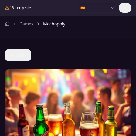
18+ only site
🇪🇸
Games
Mochopoly
Back