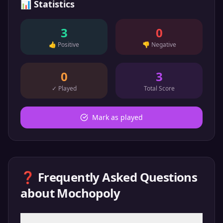
📊
Statistics
3
0
👍
Positive
👎
Negative
0
3
✓
Played
Total Score
Mark as played
❓ Frequently Asked Questions
about
Mochopoly