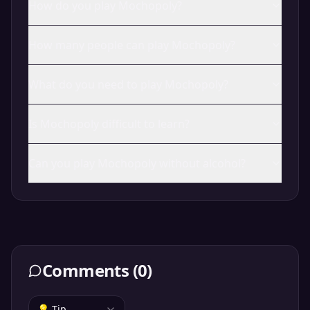
How do you play Mochopoly?
How many people can play Mochopoly?
What do you need to play Mochopoly?
Is Mochopoly difficult to learn?
Can you play Mochopoly without alcohol?
Comments
(
0
)
💡 Tip