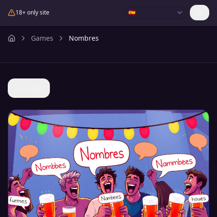
18+ only site
🇪🇸
Games
Nombres
Back