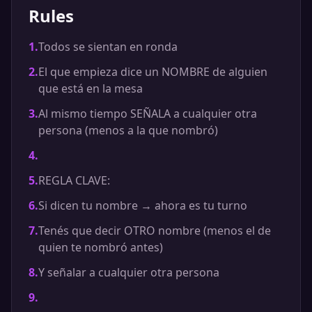
Rules
1
.
Todos se sientan en ronda
2
.
El que empieza dice un NOMBRE de alguien
que está en la mesa
3
.
Al mismo tiempo SEÑALA a cualquier otra
persona (menos a la que nombró)
4
.
5
.
REGLA CLAVE:
6
.
Si dicen tu nombre → ahora es tu turno
7
.
Tenés que decir OTRO nombre (menos el de
quien te nombró antes)
8
.
Y señalar a cualquier otra persona
9
.