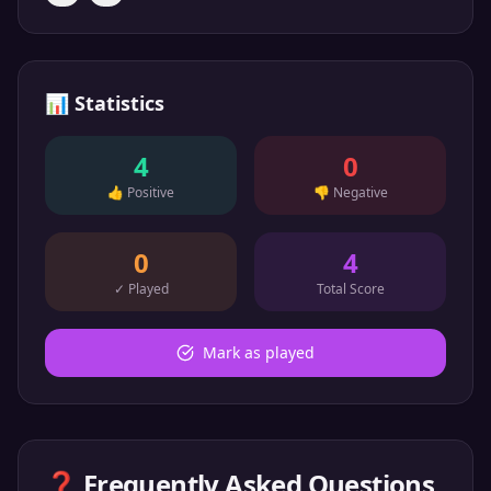
📊
Statistics
4
0
👍
Positive
👎
Negative
0
4
✓
Played
Total Score
Mark as played
❓ Frequently Asked Questions