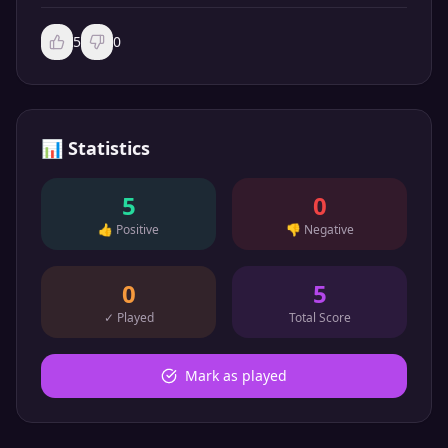
5
0
📊
Statistics
5
0
👍
Positive
👎
Negative
0
5
✓
Played
Total Score
Mark as played