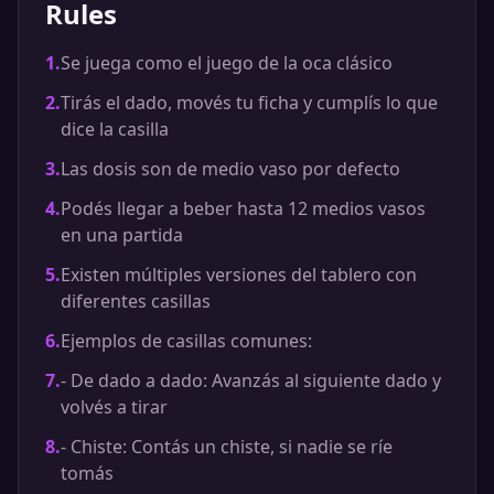
Rules
1
.
Se juega como el juego de la oca clásico
2
.
Tirás el dado, movés tu ficha y cumplís lo que
dice la casilla
3
.
Las dosis son de medio vaso por defecto
4
.
Podés llegar a beber hasta 12 medios vasos
en una partida
5
.
Existen múltiples versiones del tablero con
diferentes casillas
6
.
Ejemplos de casillas comunes:
7
.
- De dado a dado: Avanzás al siguiente dado y
volvés a tirar
8
.
- Chiste: Contás un chiste, si nadie se ríe
tomás