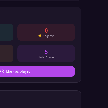
0
👎
Negative
5
Total Score
Mark as played