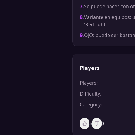
7
.
Se puede hacer con ot
8
.
Variante en equipos: 
'Red light'
9
.
OJO: puede ser bastan
Players
Players
:
Difficulty
:
Category
:
5
0