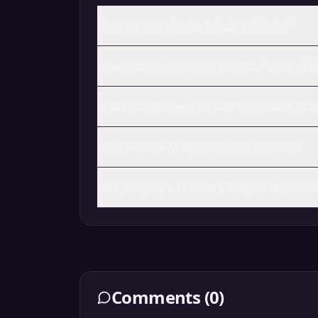
How do you play La Palabra Mágica?
How many people can play La Palabra M
What do you need to play La Palabra Mág
Is La Palabra Mágica difficult to learn?
Can you play La Palabra Mágica without 
Comments
(
0
)