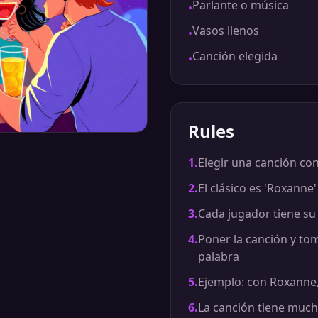
Parlante o música
•
Vasos llenos
•
Canción elegida
•
Rules
1
.
Elegir una canción co
2
.
El clásico es 'Roxanne'
3
.
Cada jugador tiene su
4
.
Poner la canción y to
palabra
5
.
Ejemplo: con Roxanne,
6
.
La canción tiene much