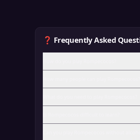
❓ Frequently Asked Quest
How do you play Rompecocos?
How many people can play Rompecocos
What do you need to play Rompecocos?
Is Rompecocos difficult to learn?
Can you play Rompecocos without alcoho