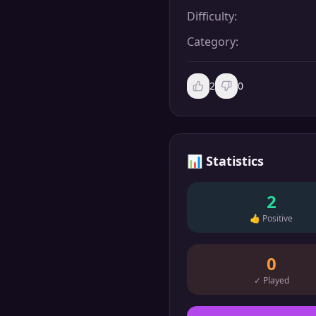
Difficulty
:
Category
:
2
0
📊
Statistics
2
👍
Positive
0
✓
Played