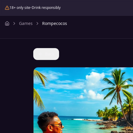
18+ only site
•
Drink responsibly
Games
Rompecocos
Back