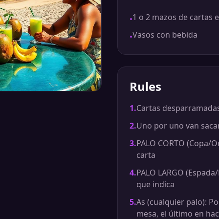
1 o 2 mazos de cartas 
•
Vasos con bebida
•
Rules
1
.
Cartas desparramadas 
2
.
Uno por uno van sacand
3
.
PALO CORTO (Copa/Oro)
carta
4
.
PALO LARGO (Espada/Ba
que indica
5
.
As (cualquier palo): P
mesa, el último en ha