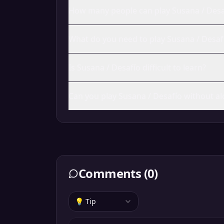
How many people can play Susana / Desa
What do you need to play Susana / Desaf
Is Susana / Desafío difficult to learn?
Can you play Susana / Desafío without al
Comments
(
0
)
💡 Tip