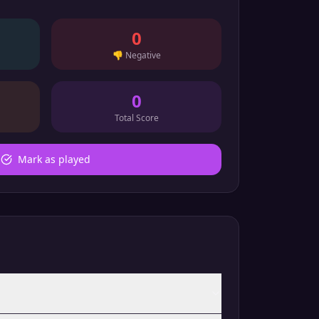
0
👎
Negative
0
Total Score
Mark as played