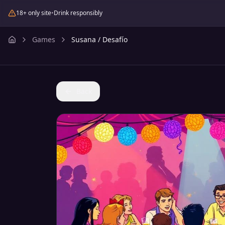
18+ only site
•
Drink responsibly
Games
Susana / Desafío
Back