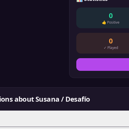
0
👍
Positive
0
✓
Played
ions about
Susana / Desafío