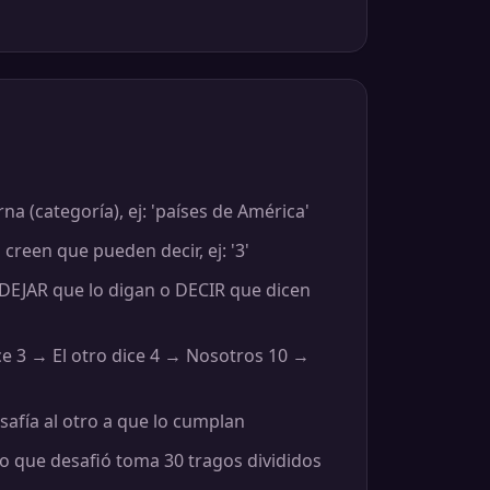
na (categoría), ej: 'países de América'
 creen que pueden decir, ej: '3'
 DEJAR que lo digan o DECIR que dicen
ce 3 → El otro dice 4 → Nosotros 10 →
safía al otro a que lo cumplan
po que desafió toma 30 tragos divididos