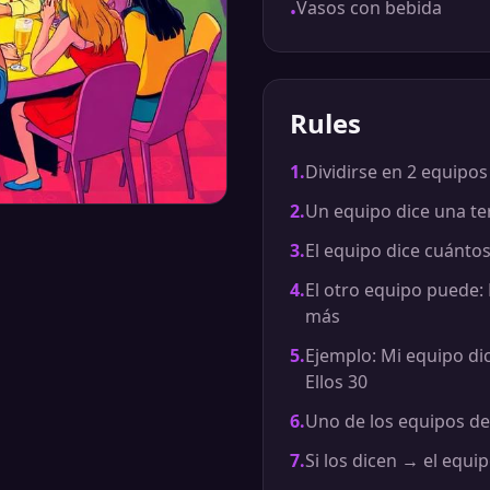
Vasos con bebida
•
Rules
1
.
Dividirse en 2 equipos
2
.
Un equipo dice una ter
3
.
El equipo dice cuántos
4
.
El otro equipo puede:
más
5
.
Ejemplo: Mi equipo di
Ellos 30
6
.
Uno de los equipos de
7
.
Si los dicen → el equi