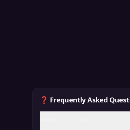
❓ Frequently Asked Quest
How do you play Susana / Desafío?