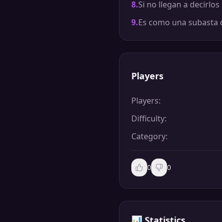
8
.
Si no llegan a decirlo
9
.
Es como una subasta 
Players
Players
:
Difficulty
:
Category
:
0
0
📊
Statistics