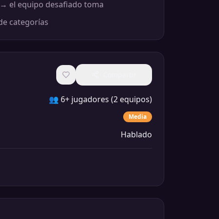
s → el equipo desafiado toma
de categorías
Compartir
👥
6+ jugadores (2 equipos)
Media
Hablado