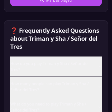
Mark as played
❓ Frequently Asked Questions
about
Triman y Sha / Señor del
Tres
How do you play Triman y Sha / Señor del
Tres?
How many people can play Triman y Sha /
Señor del Tres?
What do you need to play Triman y Sha /
Señor del Tres?