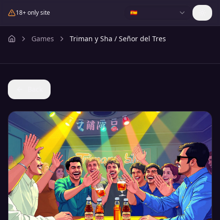
18+ only site
🇪🇸
Games
Triman y Sha / Señor del Tres
Back