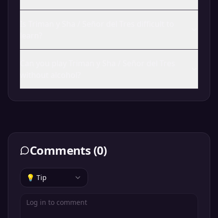
Is Triman y Sha / Señor del Tres difficult to
learn?
Can you play Triman y Sha / Señor del Tres
without alcohol?
Comments
(
0
)
💡 Tip