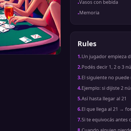
Vasos con bebida
•
Memoria
•
Rules
1
.
Un jugador empieza dici
2
.
Podés decir 1, 2 o 3 
3
.
El siguiente no puede
4
.
Ejemplo: si dijiste 2 
5
.
Así hasta llegar al 21
6
.
El que llega al 21 → f
7
.
Si te equivocás antes
8
.
Cuando alguien pierd