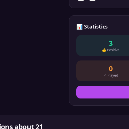
📊
Statistics
3
👍
Positive
0
✓
Played
ions about
21