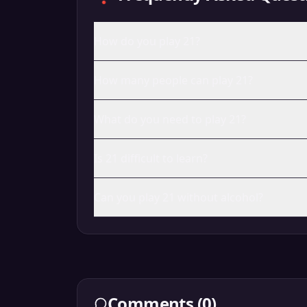
How do you play 21?
How many people can play 21?
What do you need to play 21?
Is 21 difficult to learn?
Can you play 21 without alcohol?
Comments
(
0
)