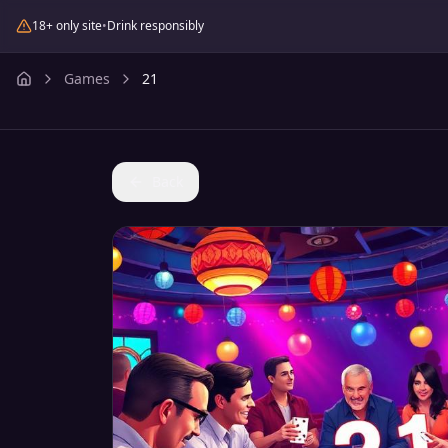
18+ only site
•
Drink responsibly
Games
21
Back