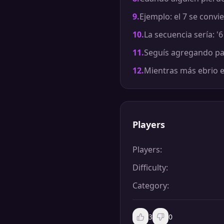
9
.
Ejemplo: el 7 se convie
10
.
La secuencia sería: '6
11
.
Seguís agregando pa
12
.
Mientras más ebrio es
Players
Players
:
Difficulty
:
Category
:
3
0