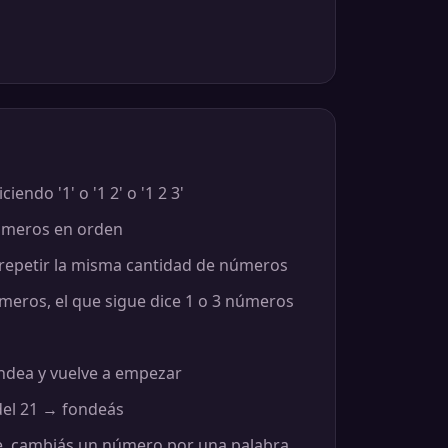
endo '1' o '1 2' o '1 2 3'
números en orden
 repetir la misma cantidad de números
números, el que sigue dice 1 o 3 números
ondea y vuelve a empezar
 del 21 → fondeás
e, cambiás un número por una palabra