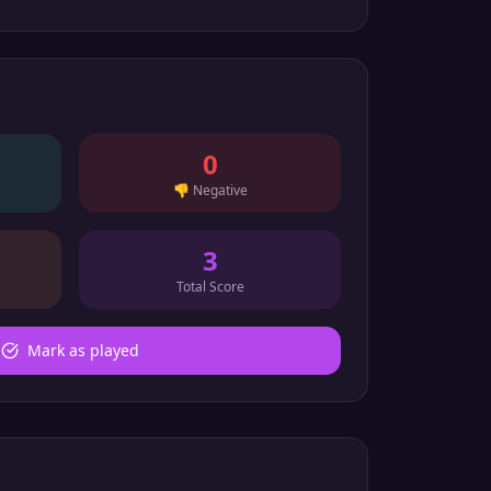
0
👎
Negative
3
Total Score
Mark as played