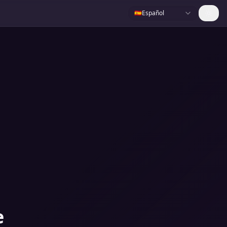
🇪🇸
Español
e