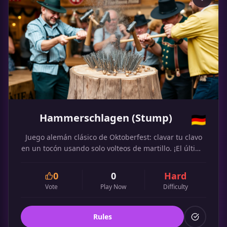
Hammerschlagen (Stump)
🇩🇪
Juego alemán clásico de Oktoberfest: clavar tu clavo
en un tocón usando solo volteos de martillo. ¡El último
bebe!
0
0
Hard
Vote
Play Now
Difficulty
Rules