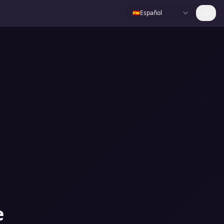
🇪🇸
Español
e